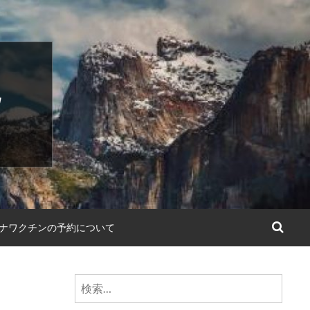
院
ロナワクチンの予約について
S
検
索: