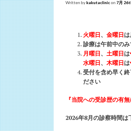
Written by
kakutaclinic
on
7月 26t
火曜日
、
金曜日
は
診療は午前中のみ
月曜日
、
土曜日
は
水曜日
、
木曜日
は
受付を含め早く終
ださい
『当院への受診歴の有無
2026年8月
の診察時間は