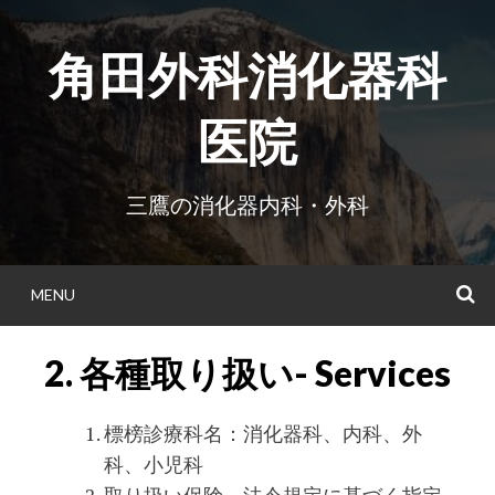
Skip
to
角田外科消化器科
content
医院
三鷹の消化器内科・外科
MENU
S
2. 各種取り扱い- Services
標榜診療科名：消化器科、内科、外
科、小児科
取り扱い保険、法令規定に基づく指定